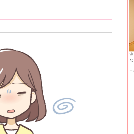
注
な
〒