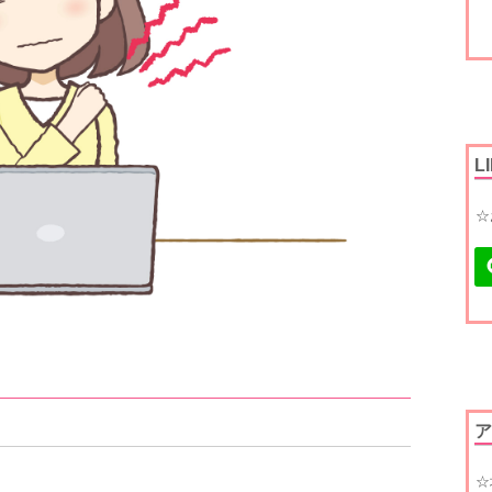
L
☆
ア
☆